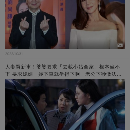
2023/10/31
人妻買新車！婆婆要求「去載小姑全家」根本坐不
下 要求媳婦「妳下車就坐得下啊」老公下秒做法帥
炸