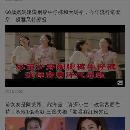
60歲媽媽建議別穿牛仔褲和大媽裙，今年流行這麼
穿，優雅又特顯瘦
2023/11/02
前女友是陳美鳳、熊海靈！資深小生「改當宮廟住
持」募款1億蓋廟 三度失婚「驚曝有紅粉知己」