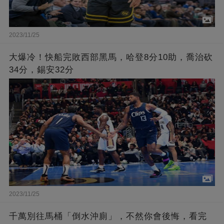
2023/11/25
大爆冷！快船完敗西部黑馬，哈登8分10助，喬治砍
34分，錫安32分
2023/11/25
千萬別往馬桶「倒水沖廁」，不然你會後悔，看完