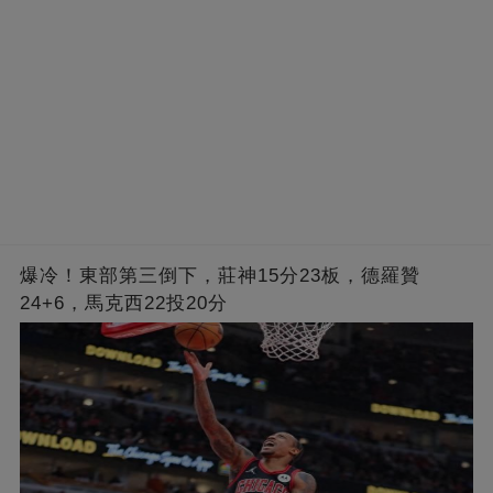
爆冷！東部第三倒下，莊神15分23板，德羅贊
24+6，馬克西22投20分