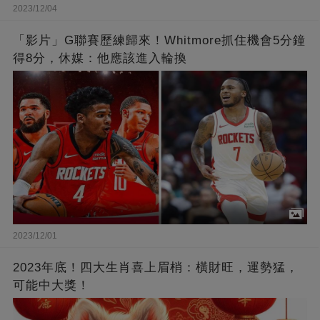
2023/12/04
「影片」G聯賽歷練歸來！Whitmore抓住機會5分鐘
得8分，休媒：他應該進入輪換
2023/12/01
2023年底！四大生肖喜上眉梢：橫財旺，運勢猛，
可能中大獎！