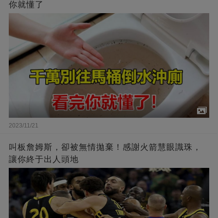
你就懂了
2023/11/21
叫板詹姆斯，卻被無情拋棄！感謝火箭慧眼識珠，
讓你終于出人頭地