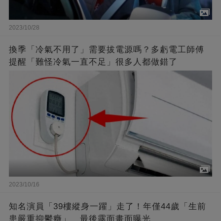
2023/10/28
換季「冷氣不用了」需要拔電源嗎？多虧電工師傅
提醒「難怪冷氣一直不足」很多人都做錯了
2023/10/16
知名演員「39樓縱身一躍」走了！年僅44歲「生前
患嚴重抑鬱癥」 最後露面畫面曝光