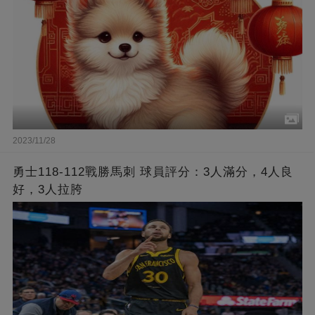
2023/11/28
勇士118-112戰勝馬刺 球員評分：3人滿分，4人良
好，3人拉胯