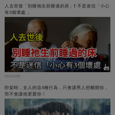
人去世後「別睡祂生前睡過的床」❗ 不是迷信「小心
有3個壞處 」
2023/12/05
吵架時，女人的這4種行為，只會讓男人想離開你，
而不會讓他更愛你！