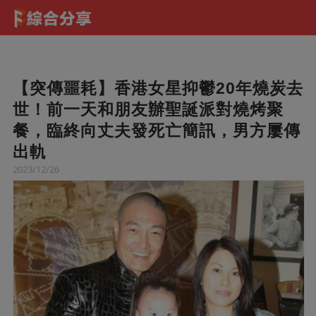
【突傳噩耗】香港女星抑鬱20年燒炭去
世！前一天和朋友辦聖誕派對燒烤聚
餐，臨終向丈夫發死亡簡訊，男方屢傳
出軌
2023/12/26