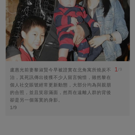
1
/9
盧惠光前妻黎淑賢今早被證實在北角寓所燒炭不
治，其死訊傳出後獲不少人留言惋惜，雖然黎在
個人社交賬號經常更新動態，大部分均為與親朋
的合照，並且笑容滿面，然而在遠離人群的背後
卻是另一個落寞的身影。
1/9